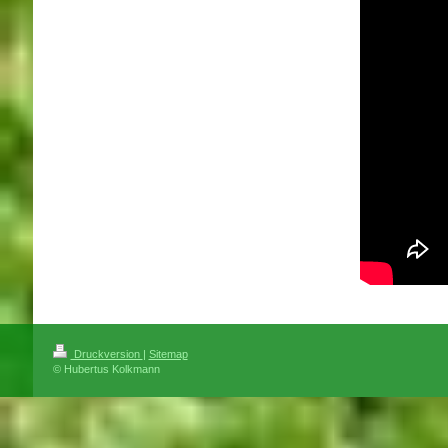
Druckversion
|
Sitemap
© Hubertus Kolkmann